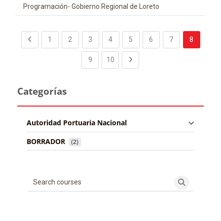
Categoría de cursos
Programación- Gobierno Regional de Loreto
Previous page
(current)
(current)
(current)
(current)
(current)
(current)
(current)
1
2
3
4
5
6
7
8
(current)
(current)
Next page
9
10
Categorías
Autoridad Portuaria Nacional
BORRADOR
 (2)
Search courses
Search cou