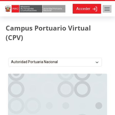
Salta al contenido principal
Acceder
Campus Portuario Virtual
(CPV)
Categorías