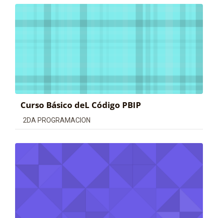
Curso Básico deL Código PBIP
Categoría de cursos
2DA PROGRAMACION