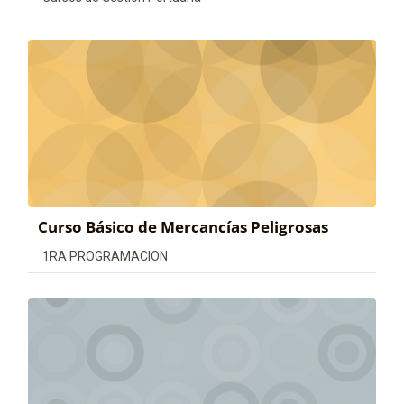
Curso Básico de Mercancías Peligrosas
Categoría de cursos
1RA PROGRAMACION