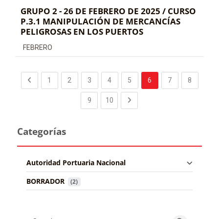
GRUPO 2 - 26 DE FEBRERO DE 2025 / CURSO
P.3.1 MANIPULACIÓN DE MERCANCÍAS
PELIGROSAS EN LOS PUERTOS
Categoría de cursos
FEBRERO
Previous page
(current)
(current)
(current)
(current)
(current)
(current)
(current)
1
2
3
4
5
6
7
8
(current)
(current)
Next page
9
10
Categorías
Autoridad Portuaria Nacional
BORRADOR
 (2)