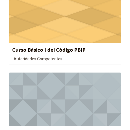
Curso Básico I del Código PBIP
Categoría de cursos
Autoridades Competentes