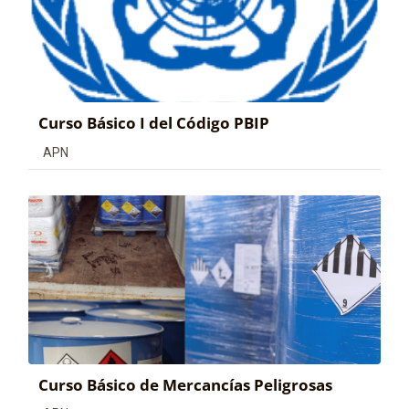
Curso Básico I del Código PBIP
Categoría de cursos
APN
Curso Básico de Mercancías Peligrosas