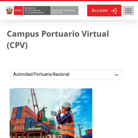
Salta al contenido principal
Acceder
Campus Portuario Virtual
(CPV)
Categorías