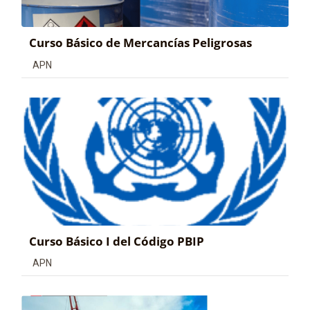
Curso Básico de Mercancías Peligrosas
Categoría de cursos
APN
Curso Básico I del Código PBIP
Categoría de cursos
APN