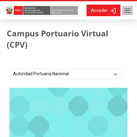
Salta al contenido principal
Acceder
Campus Portuario Virtual
(CPV)
Categorías