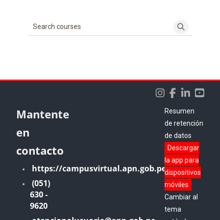
Search courses
Search cou
Bloques
Bloques
Bloques
Mantente
Resumen
de retención
en
de datos
contacto
Descargar
la app para
https://campusvirtual.apn.gob.pe
dispositivos
(051)
móviles
630 -
Cambiar al
9620
tema