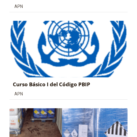
Categoría de cursos
APN
Curso Básico I del Código PBIP
Categoría de cursos
APN