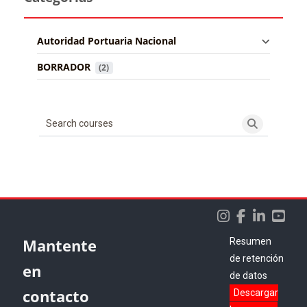
Autoridad Portuaria Nacional
BORRADOR
 (2)
Search courses
Search cou
Bloques
Bloques
Bloques
Mantente
Resumen
de retención
en
de datos
contacto
Descargar