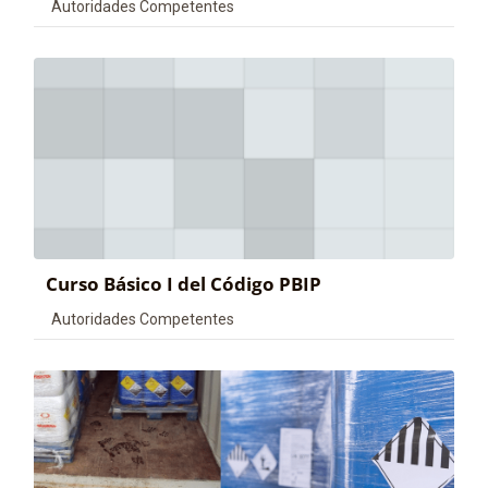
Categoría de cursos
Autoridades Competentes
Curso Básico I del Código PBIP
Categoría de cursos
Autoridades Competentes