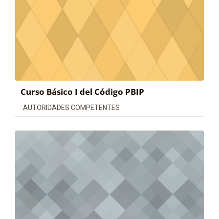
Curso Básico I del Código PBIP
Categoría de cursos
AUTORIDADES COMPETENTES