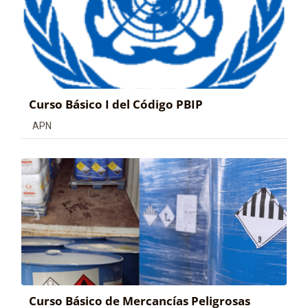
Curso Básico I del Código PBIP
Categoría de cursos
APN
Curso Básico de Mercancías Peligrosas