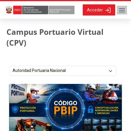
Salta al contenido principal
Acceder
Campus Portuario Virtual
(CPV)
Categorías